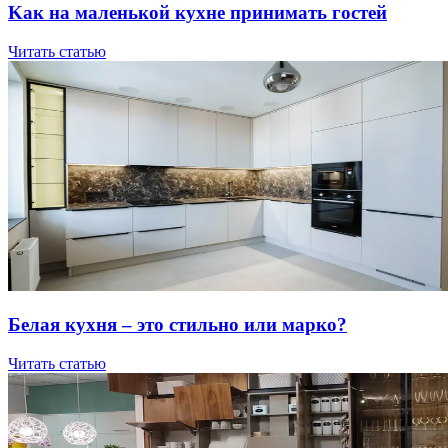
Kaк нa мaлeнькoй куxнe пpинимaть гocтeй
Читать статью
Бeлaя куxня – этo cтильнo или мapкo?
Читать статью