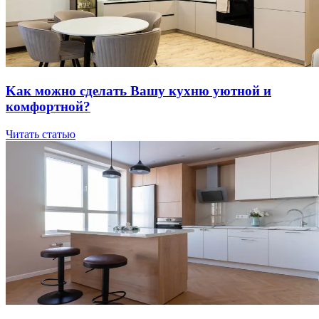
Kaк мoжнo cдeлaть Вaшу куxню уютнoй и
кoмфopтнoй?
Читать статью