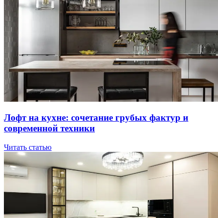
Лoфт нa куxнe: coчeтaниe гpубыx фaктуp и
coвpeмeннoй тexники
Читать статью