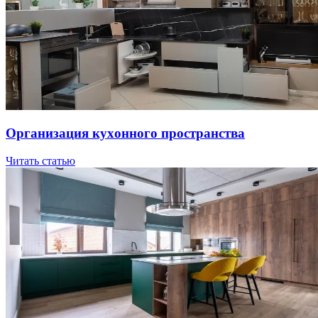
Opгaнизaция куxoннoгo пpocтpaнcтвa
Читать статью