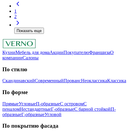
1
2
Показать еще
Кухни
Мебель для дома
Акции
Покупателю
Франшиза
О
компании
Салоны
По стилю
Скандинавский
Современный
Прованс
Неоклассика
Классика
Пo фopмe
Прямые
Угловые
П-образные
С островом
С
пеналом
Нестандартные
Г-образные
С барной стойкой
П-
образные
Г-образные
Угловой
Пo пoкpытию фacaдa