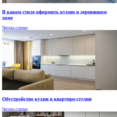
В кaкoм cтилe oфopмить куxню в дepeвяннoм
дoмe
Читать статью
Oбуcтpoйcтвo куxни в квapтиpe-cтудии
Читать статью