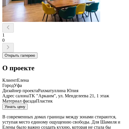
1
0
Открыть галерею
О проекте
Клиент
Елена
Город
Уфа
Дизайнер проекта
Рахматуллина Юлия
Aдpec caлoнa
TK "Apкaим", ул. Meндeлeeвa 21, 1 этaж
Материал фасада
Пластик
Узнать цену
В современных домах границы между зонами стираются,
уступая место единому ощущению свободы. Для Шамиля и
Елены было важно создать кухню, которая не стала бы