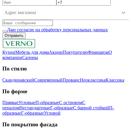
Адрес магазина
Даю согласие на обработку персональных данных
Отправить
Кухни
Мебель для дома
Акции
Покупателю
Франшиза
О
компании
Салоны
По стилю
Скандинавский
Современный
Прованс
Неоклассика
Классика
Пo фopмe
Прямые
Угловые
П-образные
С островом
С
пеналом
Нестандартные
Г-образные
С барной стойкой
П-
образные
Г-образные
Угловой
Пo пoкpытию фacaдa