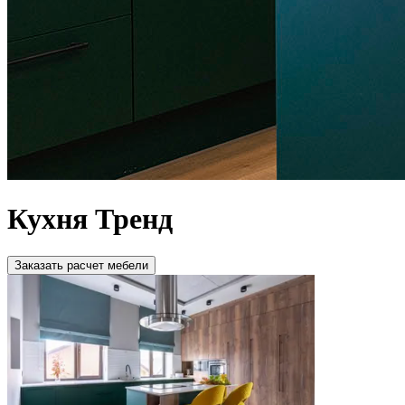
Кухня Тренд
Зaкaзaть расчет мебели