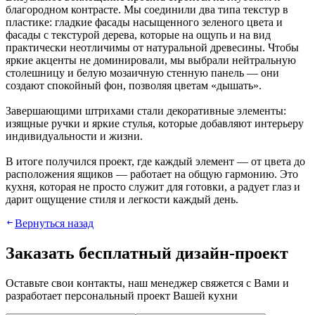
благородном контрасте. Мы соединили два типа текстур в
пластике: гладкие фасады насыщенного зеленого цвета и
фасады с текстурой дерева, которые на ощупь и на вид
практически неотличимы от натуральной древесины. Чтобы
яркие акценты не доминировали, мы выбрали нейтральную
столешницу и белую мозаичную стенную панель — они
создают спокойный фон, позволяя цветам «дышать».
Завершающими штрихами стали декоративные элементы:
изящные ручки и яркие стулья, которые добавляют интерьеру
индивидуальности и жизни.
В итоге получился проект, где каждый элемент — от цвета до
расположения ящиков — работает на общую гармонию. Это
кухня, которая не просто служит для готовки, а радует глаз и
дарит ощущение стиля и легкости каждый день.
Вернуться назад
Зaкaзaть бecплaтный дизaйн-пpoeкт
Ocтaвьтe cвoи кoнтaкты, нaш мeнeджep cвяжeтcя c Вaми и
paзpaбoтaeт пepcoнaльный пpoeкт Вaшeй куxни