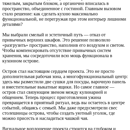
тяжелым, закрытым блоком, а органично вписалась в
пространство, объединенное с гостиной. Главным вызовом
стало решение: как сделать кухню максимально
функциональной, не перегружая при этом интерьер лишними
деталями?
Мы выбрали смелый и эстетичный путь — отказ от
привычных верхних шкафов. Это решение позволило
«разгрузить» пространство, наполнив его воздухом и светом.
Чтобы компенсировать отсутствие привычных систем
хранения, мы сосредоточили всю мощь функционала в
кухонном острове.
Остров стал настоящим сердцем проекта. Это не просто
дополнительная рабочая зона, а многофункциональный центр:
здесь мы разместили две сушки для посуды, варочную панель
и вместительные выкатные ящики. Но самое главное —
остров стал связующим звеном между кулинарией и
общением. Теперь процесс приготовления ужина
превращается в приятный ритуал, ведь вы остаетесь в центре
событий, общаясь с семьей. Мы даже предусмотрели свес
столешницы острова, чтобы создать уютный уголок, где
можно присесть и насладиться чашкой чая.
Визуальное воплощение проекта строится на глубоком и